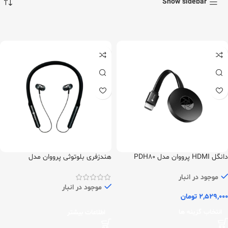
Show sidebar
دانگل HDMI پرووان مدل PDH80
هندزفری بلوتوثی پرووان مدل
PHB3335
موجود در انبار
موجود در انبار
2,529,000
تومان
انتخاب گزینه ها
اطلاعات بیشتر