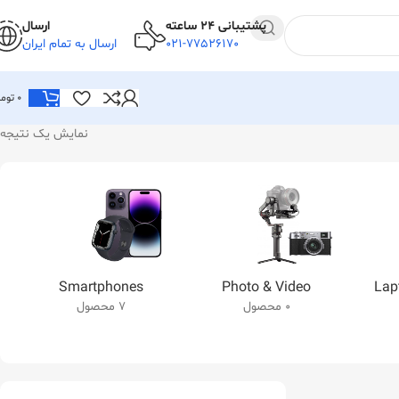
پشتیبانی 24 ساعته
ارسال
021-77526170
ارسال به تمام ایران
0
توما
نمایش یک نتیجه
Smartphones
Photo & Video
Lap
0 محصول
7 محصول