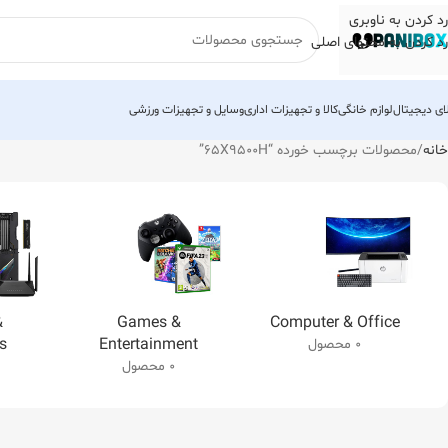
رد کردن به ناوبری
رد کردن به محتوای اصلی
لای دیجیتال
لوازم خانگی
کالا و تجهیزات اداری
وسایل و تجهیزات ورزشی
خانه
محصولات برچسب خورده “65X9500H”
&
Games &
Computer & Office
s
Entertainment
0 محصول
0 محصول