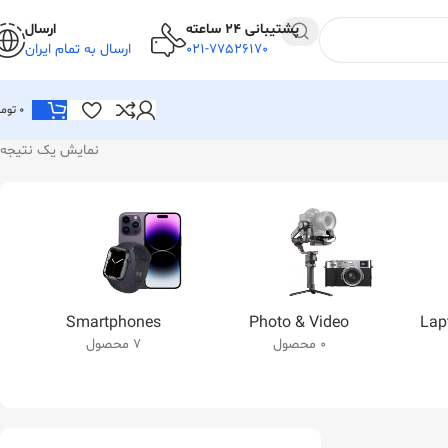
پشتیبانی 24 ساعته
ارسال
021-77526170
ارسال به تمام ایران
0
توما
نمایش یک نتیجه
Smartphones
Photo & Video
Lap
0 محصول
7 محصول