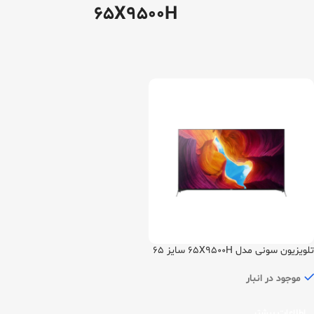
65X9500H
تلویزیون سونی مدل 65X9500H سایز 65
اینچ
موجود در انبار
اطلاعات بیشتر