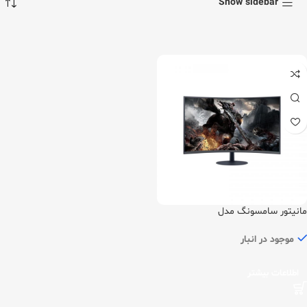
Show sidebar
مانیتور سامسونگ مدل
LC27T550FD-M سایز 27 اینچ
موجود در انبار
اطلاعات بیشتر