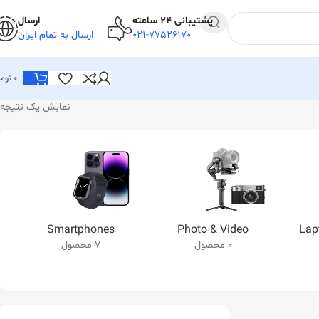
پشتیبانی 24 ساعته
ارسال
021-77526170
ارسال به تمام ایران
0
توما
نمایش یک نتیجه
Smartphones
Photo & Video
Lap
0 محصول
7 محصول