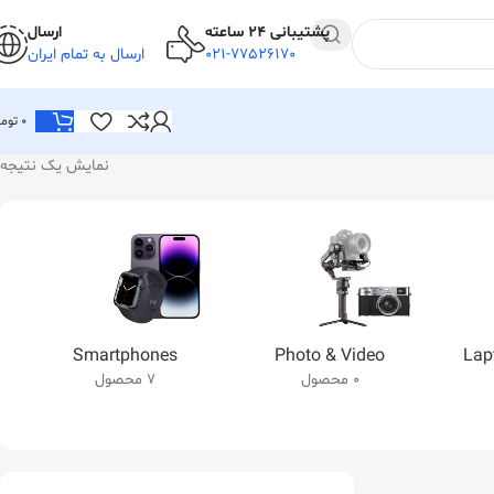
پشتیبانی 24 ساعته
ارسال
021-77526170
ارسال به تمام ایران
0
توما
نمایش یک نتیجه
Smartphones
Photo & Video
Lap
0 محصول
7 محصول