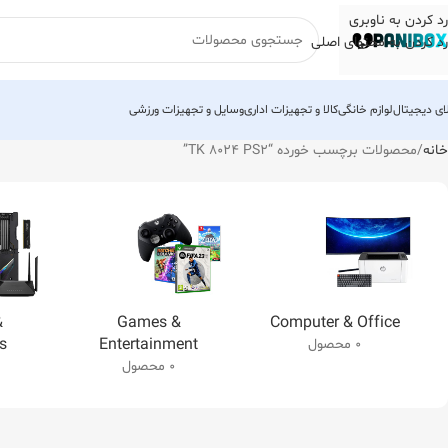
رد کردن به ناوبری
رد کردن به محتوای اصلی
لای دیجیتال
لوازم خانگی
کالا و تجهیزات اداری
وسایل و تجهیزات ورزشی
خانه
محصولات برچسب خورده “TK 8024 PS2”
&
Games &
Computer & Office
s
Entertainment
0 محصول
0 محصول