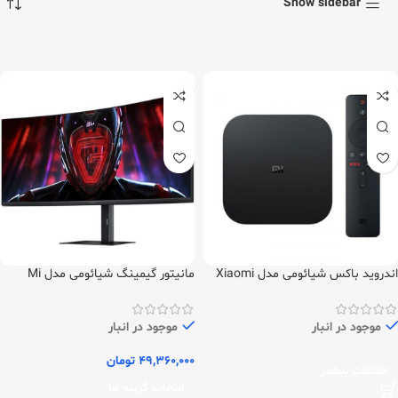
Show sidebar
اندروید باکس شیائومی مدل Xiaomi
مانیتور گیمینگ شیائومی مدل Mi
MI box (4k) new
Curved سایز 34 اینچ 180 هرتز (نسخه
گلوبال)
موجود در انبار
موجود در انبار
49,360,000
تومان
اطلاعات بیشتر
انتخاب گزینه ها