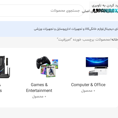
رد کردن به ناوبری
رد کردن به محتوای اصلی
لای دیجیتال
لوازم خانگی
کالا و تجهیزات اداری
وسایل و تجهیزات ورزشی
خانه
محصولات برچسب خورده “امیزفیت”
&
Games &
Computer & Office
s
Entertainment
0 محصول
0 محصول