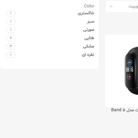
Color
خاکستری
1
سبز
1
صورتی
1
طلایی
2
مشکی
3
نقره ای
1
 Band 5