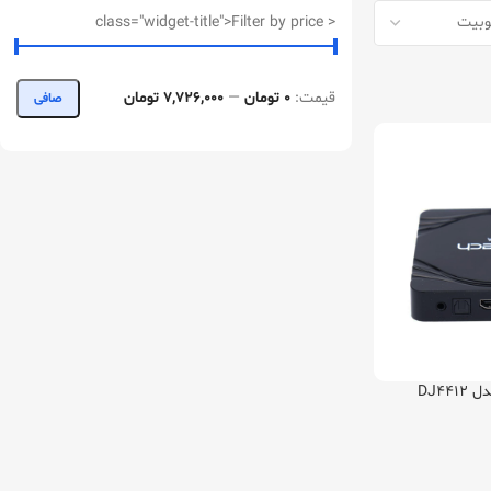
< class="widget-title">Filter by price
قيمت:
0 تومان
—
7,726,000 تومان
صافی
DJ44