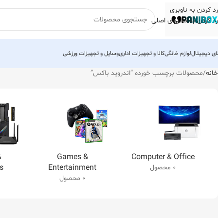
رد کردن به ناوبری
رد کردن به محتوای اصلی
لای دیجیتال
لوازم خانگی
کالا و تجهیزات اداری
وسایل و تجهیزات ورزشی
خانه
محصولات برچسب خورده “اندروید باکس”
&
Games &
Computer & Office
s
Entertainment
0 محصول
0 محصول