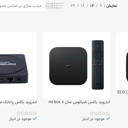
نمایش
9
12
18
24
اندروید باکس شیائومی مدل mi box s
اندروید باکس پاناتک مدل 12
(gen 2)
موجود در انبار
موجود در انبار