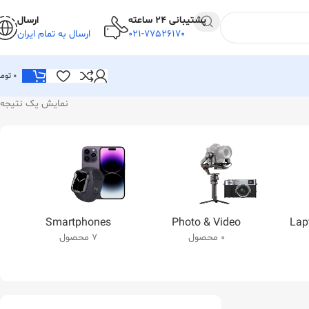
پشتیبانی 24 ساعته
ارسال
021-77526170
ارسال به تمام ایران
0
توما
نمایش یک نتیجه
Smartphones
Photo & Video
Lap
0 محصول
7 محصول