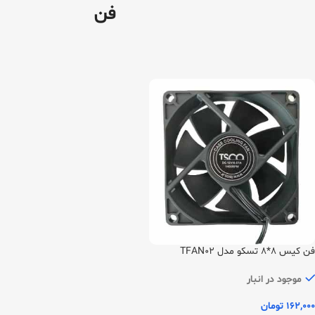
فن
فن کیس 8*8 تسکو مدل TFAN02
موجود در انبار
162,000
تومان