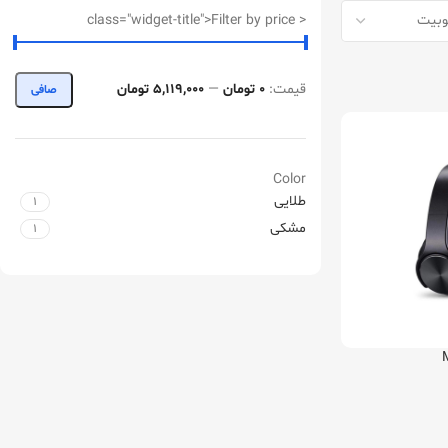
< class="widget-title">Filter by price
قيمت:
0 تومان
—
5,119,000 تومان
صافی
Color
طلایی
1
مشکی
1