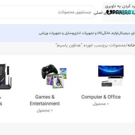
رد کردن به ناوبری
رد کردن به محتوای اصلی
لای دیجیتال
لوازم خانگی
کالا و تجهیزات اداری
وسایل و تجهیزات ورزشی
خانه
محصولات برچسب خورده “هدفون باسیم”
&
Games &
Computer & Office
s
Entertainment
0 محصول
0 محصول