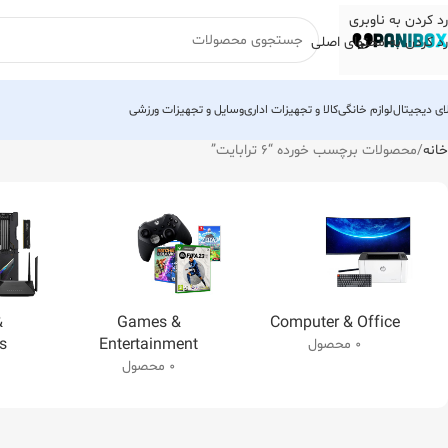
رد کردن به ناوبری
رد کردن به محتوای اصلی
لای دیجیتال
لوازم خانگی
کالا و تجهیزات اداری
وسایل و تجهیزات ورزشی
خانه
محصولات برچسب خورده “6 ترابایت”
&
Games &
Computer & Office
s
Entertainment
0 محصول
0 محصول