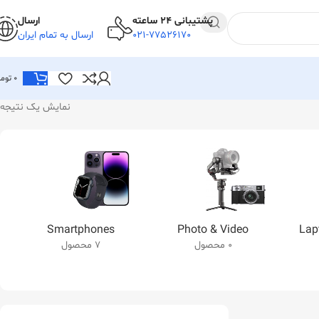
پشتیبانی 24 ساعته
ارسال
021-77526170
ارسال به تمام ایران
0
توما
نمایش یک نتیجه
Smartphones
Photo & Video
Lap
0 محصول
7 محصول