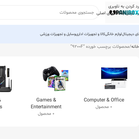
رد کردن به ناوبری
رد کردن به محتوای اصلی
لای دیجیتال
لوازم خانگی
کالا و تجهیزات اداری
وسایل و تجهیزات ورزشی
خانه
محصولات برچسب خورده “9200F”
&
Games &
Computer & Office
s
Entertainment
0 محصول
0 محصول