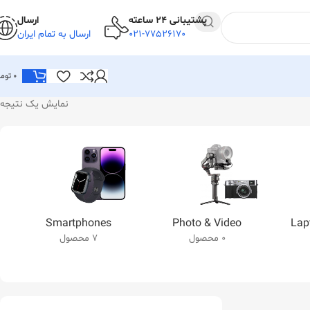
پشتیبانی 24 ساعته
ارسال
021-77526170
ارسال به تمام ایران
0
توما
نمایش یک نتیجه
Smartphones
Photo & Video
Lap
0 محصول
7 محصول