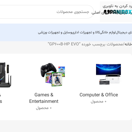
رد کردن به ناوبری
رد کردن به محتوای اصلی
لای دیجیتال
لوازم خانگی
کالا و تجهیزات اداری
وسایل و تجهیزات ورزشی
خانه
محصولات برچسب خورده “GP600B-HP EVO”
&
Games &
Computer & Office
s
Entertainment
0 محصول
0 محصول