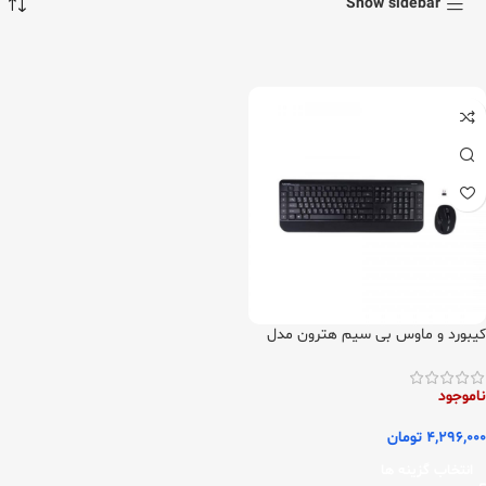
Show sidebar
کیبورد و ماوس بی سیم هترون مدل
HKCW140
ناموجود
4,296,000
تومان
انتخاب گزینه ها