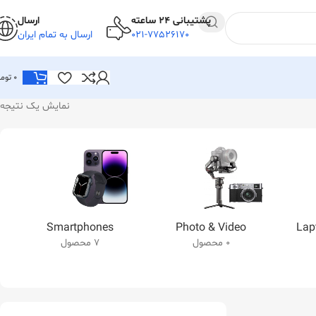
پشتیبانی 24 ساعته
ارسال
021-77526170
ارسال به تمام ایران
0
توما
نمایش یک نتیجه
Smartphones
Photo & Video
Lap
0 محصول
7 محصول