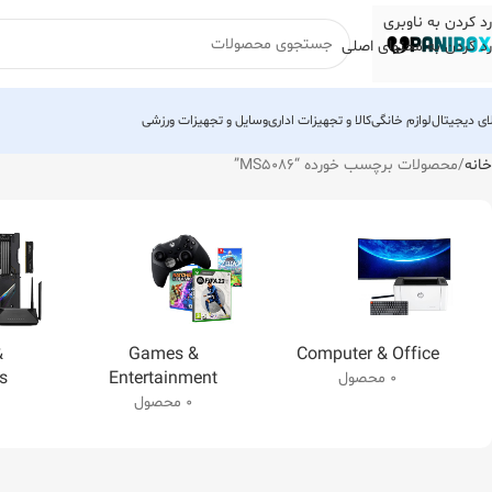
رد کردن به ناوبری
رد کردن به محتوای اصلی
لای دیجیتال
لوازم خانگی
کالا و تجهیزات اداری
وسایل و تجهیزات ورزشی
خانه
محصولات برچسب خورده “MS5086”
&
Games &
Computer & Office
s
Entertainment
0 محصول
0 محصول