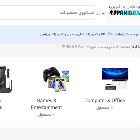
رد کردن به ناوبری
رد کردن به محتوای اصلی
لای دیجیتال
لوازم خانگی
کالا و تجهیزات اداری
وسایل و تجهیزات ورزشی
خانه
محصولات برچسب خورده “SRS-XP700”
&
Games &
Computer & Office
s
Entertainment
0 محصول
0 محصول