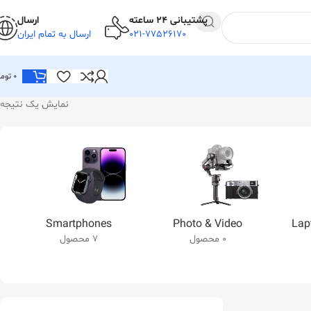
پشتیبانی 24 ساعته
ارسال
021-77526170
ارسال به تمام ایران
0
توما
نمایش یک نتیجه
Smartphones
Photo & Video
Lap
0 محصول
7 محصول