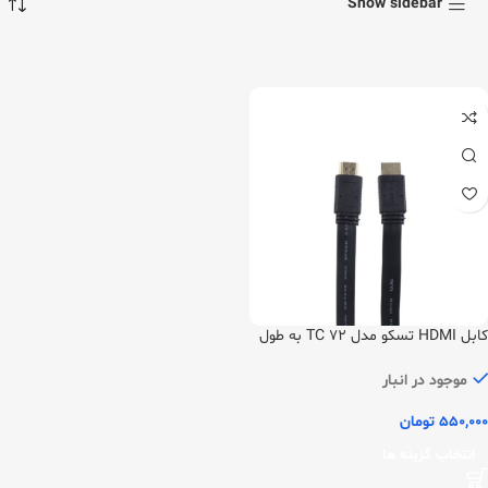
Show sidebar
کابل HDMI تسکو مدل TC 72 به طول
3 متر
موجود در انبار
550,000
تومان
انتخاب گزینه ها