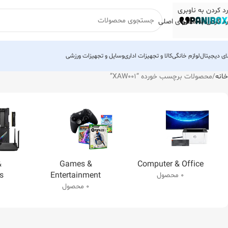
رد کردن به ناوبری
رد کردن به محتوای اصلی
لای دیجیتال
لوازم خانگی
کالا و تجهیزات اداری
وسایل و تجهیزات ورزشی
خانه
محصولات برچسب خورده “XAW001”
&
Games &
Computer & Office
s
Entertainment
0 محصول
0 محصول