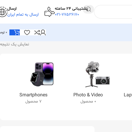
پشتیبانی 24 ساعته
ارسال
021-77526170
ارسال به تمام ایران
0
توما
نمایش یک نتیجه
Smartphones
Photo & Video
Lap
0 محصول
7 محصول