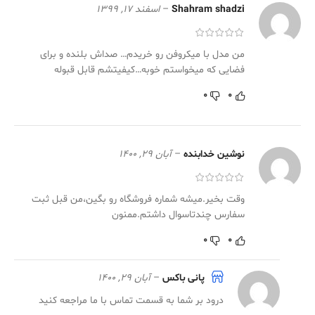
Shahram shadzi
–
اسفند 17, 1399
من مدل با میکروفن رو خریدم… صداش بلنده و برای
فضایی که میخواستم خوبه…کیفیتشم قابل قبوله
0
0
نوشین خدابنده
–
آبان 29, 1400
وقت بخیر.میشه شماره فروشگاه رو بگین،من قبل ثبت
سفارس چندتاسوال داشتم.ممنون
0
0
پانی باکس
–
آبان 29, 1400
درود بر شما به قسمت تماس با ما مراجعه کنید