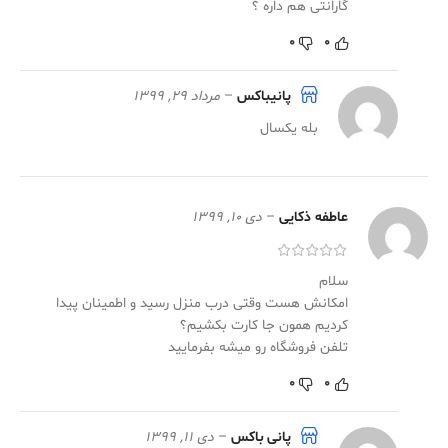
گارانتی هم داره ؟
0
0
پانیباکس
–
مرداد 29, 1399
بله یکسال
عاطفه ذکایی
–
دی 10, 1399
سلام
امکانش هست وقتی درب منزل رسید و اطمینان پیدا
کردیم همون جا کارت بکشیم؟
تلفن فروشگاه رو میشه بفرمایید
0
0
پانی باکس
–
دی 11, 1399