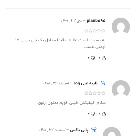
planb595
–
دی 27, 1400
به نسبت قیمت عالیه. دقیقا معادل یک جی بی ال 15
تومنی هست
0
0
طیبه غنی زاده
–
اسفند 26, 1401
سلام .کیفیتش خیلی خوبه.ممنون ازتون
0
0
پانی باکس
–
اسفند 27, 1401