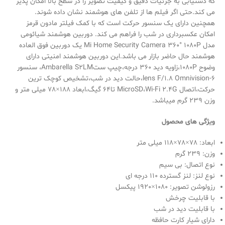
که دستیابی به جزئیات دقیق و کیفیت تصویر را در سطح بالا امکان پذیر
می کند.حتی اگر فیلم ها از تلفن های هوشمند نشان داده شوند.
همچنین دارای یک سنسور حرکت است که با کمک فیلتر مادون قرمز
امکان عکسبرداری در شب را فراهم می کند. دوربین هوشمند شیائومی
مدل Mi Home Security Camera 360° 1080P یک دوربین فوق العاده
هوشمند حال حاضر بازار می باشد.این دوربین هوشمند امنیتی دارای
وضوح 1080P،زاویه دید 360 درجه،چیپ ستAmbarella S2LM، سنسور
6-lens F/1.8 Omnivision،حالت دید در شب،تشخیص کوچک ترین
حرکت،اتصال MicroSD،Wi-Fi 2.4G تا64 گیگ،ابعاد 188×78 میلی متر و
وزن 239 گرم میباشد.
ویژگی های محصول
ابعاد: 78×78×118 میلی متر
وزن: 239 گرم
نوع اتصال: بی سیم
نوع لنز: لنز گسترده 110 درجه ای
رزولوشن تصویر: 1080×1920 پیکسل
با قابلیت چرخش
با قابلیت دید در شب
دارای شیار کارت حافظه