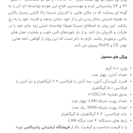
V6 و V4 پشتیبانی کرده و مهندسین طراح این مودم توانسته اند آن را به
گونه ای بسازند که در مکان هایی با کاربران نسبتا بالا کارایی بسیار بالایی
به همراه امنیتی مثال زدنی ای را از خود نشان بدهد و قدرت خود را به رخ
بکشد. این روتر به اصطلاح نسبتا هیولا توانسته خیلی زود جای خود را در
مارکت و کاربران باز کند. و از باز خوردهای فنی خوب و رضایت عمل های
بالایی برخوردار باشد. لازم به ذکر است که این روتر از گواهی نامه هایی
چون CE و RoHS پیروی می کند.
ویژگی های محصول
وزن: 600 گرم
تعداد آنتن: چهار عدد
قدرت گیرندگی آنتن: سه آنتن با فرکانس 2.4 گیگاهرتز و دو آنتن با
فرکانس 5.0 گیگاهرتز
منبع تغذیه: 12VDC/1A
تعداد پورت شبکه LAN: چهار عدد
تعداد پورت شبکه WAN: یک عدد
باند فرکانسی: 2.4 گیگاهرتز، 5 گیگاهرتز
رابط های دستگاه: 4 عدد درگاه LAN
را با قیمت مناسب و کیفیت بالا از
فروشگاه اینترنتی پانیباکس
تهیه