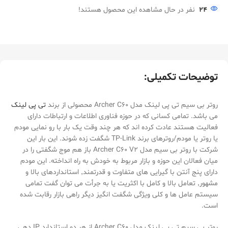
24
نفر در حال مشاهده این محصول هستند!
توضیحات تکمیلی:
روتر بی سیم تی پی لینک مدل Archer C60 محصولی از برند
تی پی لینک
می باشد. تمامی کسانی که در حوزه فناوری اطلاعات و ارتباطات دارای
فعالیت هستند عادت کرده اند که هر چند وقت یک بار با رو نمایی مودم
یا روتر یا مودم/روترهای برند TP-Link شگفت زده شوند. این بار این
شرکت با روتر بی سیم مدل Archer C60 V2 باز هم موج شگفتی را در
میان فعالان این حوزه و بازار مربوط به خودش به راه انداخته. این مودم
دارای پنج آنتن با گیرایی های متفاوت و قدرتمند٬ استانداردهای بالا و
مشهور٬ تعامل بالا و کامل با اکثریت یا به جرأت می توان گفت تمامی
سیستم عامل ها و کلی ویژگی شگفت انگیز دیگر راهی بازار رقابت شده
است.
روتر بی سیم تی پی لینک مدل Archer C60 از هر دو استاندارد IP دهی