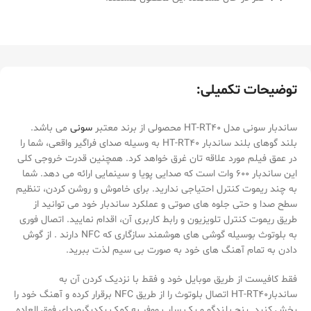
توضیحات تکمیلی:
ساندبار سونی مدل HT-RT40 محصولی از برند معتبر
سونی
می باشد.
بلند گوهای بلند ساندبار HT-RT40 به وسیله صدای فراگیر واقعی، شما را
در عمق فیلم مورد علاقه تان غرق خواهد کرد. همچنین قدرت خروجی کلی
این ساندبار 600 وات است که صدایی پویا و سینمایی ارائه می دهد. شما
به چند ریموت کنترل احتیاجی ندارید. برای خاموش و روشن کردن، تنظیم
سطح صدا و حتی جلوه های صوتی و عملکرد ساندبار خود می توانید از
طریق ریموت کنترل تلویزیون و رابط کاربری آن، اقدام نمایید. اتصال فوری
به بلوتوث بوسیله گوشی های هوشمند سازگاری که NFC دارند . از گوش
دادن به تمام آهنگ های خود به صورت بی سیم لذت ببرید.
فقط کافیست از طریق موبایل خود و فقط با نزدیک کردن آن به
ساندبارHT-RT40 اتصال بلوتوث را از طریق NFC برقرار کرده و آهنگ خود را
پخش کنید. پنج بلندگو و یک ساب ووفر به کمک یکدیگرصدای فوق العاده