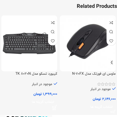
Related Products
ماوس ای فورتک مدل N-70FX
کیبورد تسکو مدل TK 8020N
موجود در انبار
موجود در انبار
1,399,000
تومان
2,146,000
تومان
انتخاب گزینه ها
انتخاب گزینه ها