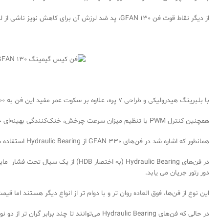
از دیگر نقاط قوت فن GFAN 130، پد ضد لرزش آن برای کاهش نویز ناشی از لرزش و ارتعاشات فن است.
با بلبرینگ هیدرولیکی و طراحی 7 پره، علاوه بر سکوت عمر مفید این فن به 40000 ساعت افزایش‌یافته است.
همچنین کنترل PWM با تنظیم میزان سرعت چرخش، خنک‌کنندگی بهینه‌ای خلق می‌کند که در هر کاری به یاری شما می‌آید.
همانطور که اشاره شد در فن‌های GFAN 330 از Hydraulic Bearing استفاده شده است که از نوع یاتاقان های HDB است.
در فن‌های Hydraulic Bearing (به ا
دور رتور جریان می یابد.
این نوع از فن‌ها، فوق العاده روان تر و با دوام تر از انواع دیگر هستند اما قیمت
در حالی که فن‌های Hydraulic Bearing می‌توانند تا چند برابر گران تر از دو نوع رایج دیگر باشند، اما با در نظر گرفتن دوام به مراتب بیشتر، ارزش خرید بالایی دارند.