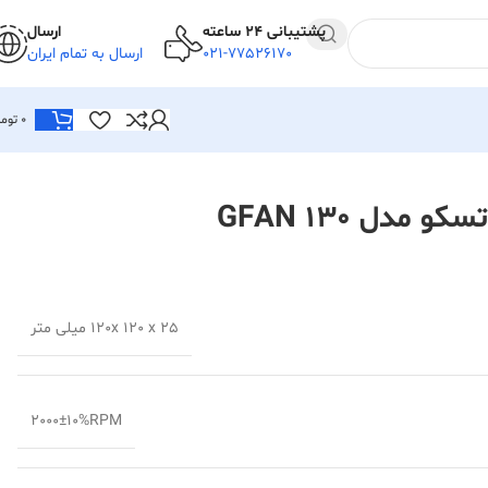
پشتیبانی 24 ساعته
ارسال
021-77526170
ارسال به تمام ایران
0
توما
دل GFAN 130
120x 120 x 25 میلی متر
2000±10%RPM