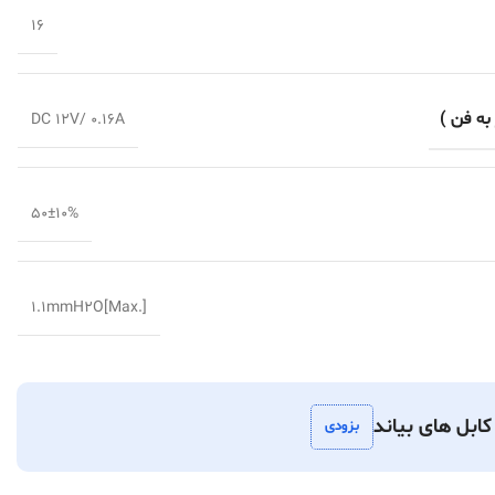
16
به فن )
DC 12V/ 0.16A
50±10%
1.1mmH2O[Max.]
ابل های بیاند
بزودی