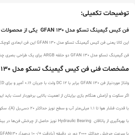
توضیحات تکمیلی:
فن کیس گیمینگ تسکو مدل GFAN 130 یکی از محصولات خول برند
این کالا یعنی فن کیس گیمینگ تسکو مدل GFAN 130 این فن ابعادی کوچک به‌اندازه 120x120x25 میلی‌متر دارد و با 16 LED زیبا تجهیز شده است.
فن گیمینگ تسکو مدل GFAN 130 دو حلقه ARGB برای یک طراحی بصری چشم‌نواز و زیبا دارد
مشخصات فنی فن کیس گیمینگ تسکو مدل GFAN 130:
ولتاژ موردنیاز فن GFAN 130 برابر با DC 12 ولت با جریان 0.16 آمپر و برای LEDها نیز DC 5 ولت با جریان 0.7 آمپر است.
اگر سکوت و آرامش هنگام بازی برایتان از اهمیت بالایی برخوردار است باید این
با قدرت فشار هوا تا 1.1 میلی‌متر آب و سطح نویز حداکثر 20 دسی‌بل (A)، سکوت و سرما هم‌زمان به کمک شما می‌آیند.
با بهره‌گیری از یاتاقان Hydraulic Bearing نویز حاصل از چرخش فن‌ها در بیشترین سرعت به 20dBa خواهد بود که در نوع خود بی نظیر است.
با سرعت چرخش حداکثر 2000 دور در دقیقه (بادقت +/- 10 درصد)، GFAN130 جریان هوای بی‌نظیری را با نسبت 50 (+/- 10 درصد) به همراه می‌آورد.