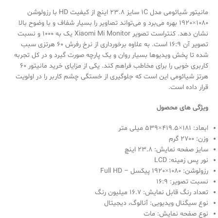
مانیتور شیائومی مدل 1C سایز 23.8 اینچ از کیفیت HD با رزولوشن
1080×1920 بهره می‌برد و می‌تواند تصاویر را بسیار شفاف و با وضوح بالا
نشان دهد. کنتراست تصویر Xiaomi Mi Monitor یک به 1000 و نسبت
تصویر آن 16:9 است. به علاوه برخورداری از نرخ رفرش 60 هرتزی سبب
شده تا پخش ویدیوها بسیار روان و یک پارچه صورت گیرد و در کل تجربه
کاربری خوبی را برای مخاطب فراهم کند. یکی از مزایای خرید مانیتور 60
هرتز شیائومی این است که جلوگیری از خستگی چشم کاربر را در اولویت
قرار داده است.
ویژگی های محصول
ابعاد: 181×419.5×539 میلی متر
وزن: 2700 گرم
سایز صفحه نمایش: 23.8 اینچ
نور پس زمینه: LCD
رزولوشن: 1080×1920 پیکسل – Full HD
نسبت تصویر: 16:9
تعداد رنگ قابل نمایش: 16.7 میلیون رنگ
نوع سیگنال ویدیویی: آنالوگ، دیجیتال
نوع صفحه نمایش: مات