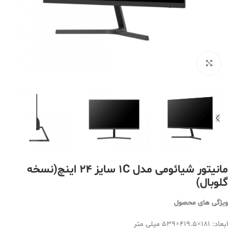
بزرگنمایی تصویر
مانیتور شیائومی مدل 1C سایز 24 اینچ(نسخه
گلوبال)
ویژگی های محصول
ابعاد: 181×419.5×539 میلی متر