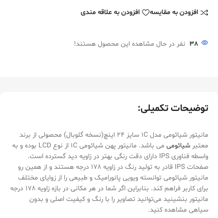
افزودن به مقایسه
افزودن به علاقه مندی
38
نفر در حال مشاهده این محصول هستند!
توضیحات تکمیلی:
مانیتور شیائومی مدل 1C سایز 24 اینچ(نسخه گلوبال) محصولی از برند
معتبر
شیائومی
می باشد. مانیتور پهن شیائومی 1C از نوع LCD بوده و به
واسطه فناوری IPS دارای دقت رنگی بهتر در زاویه دید گسترده است.
صفحات IPS قادر به تولید رنگ در زاویه 178 درجه هستند و از همین رو
مانیتور شیائومی توانسته ویویی پانورامیک و طبیعی را از زوایای مختلف
برای کاربر فراهم کند. بنابراین اگر شما در هر مکانی در بازه زاویه 178 درجه
مانیتور بنشینید می‌توانید تصاویر را با رنگ و کیفیت اصلی و بدون
سیاهی مشاهده کنید.