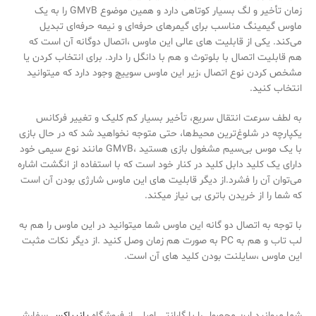
زمان تأخیر و لگ بسیار کوتاهی دارد و همین موضوع GM7B را به یک
ماوس گیمینگ مناسب برای گیمرهای حرفه‌ای و نیمه حرفه‌ای تبدیل
می‌کند. یکی از قابلیت های عالی این ماوس ،اتصال دوگانه آن است که
هم قابلیت اتصال با بلوتوث و هم با دانگل را دارد. برای انتخاب کردن یا
مشخص کردن نوع اتصال ،زیر این ماوس سوییچ وجود دارد که میتوانید
انتخاب کنید.
به لطف سرعت انتقال سریع، تأخیر بسیار کم کلیک و تغییر فرکانس
یکپارچه در شلوغ‌ترین محیط‌ها، حتی متوجه نخواهید شد که در حال بازی
با یک موس بی‌سیم مشغول بازی هستید ،GM7B مانند نوع سیمی خود
دارای یک کلید دابل کلید در کنار خود است که با استفاده از انگشت اشاره
می‌توان آن را فشرد.از دیگر قابلیت های این ماوس شارژی بودن آن است
که شما را از خریدن باتری بی نیاز میکند.
با توجه به اتصال دو گانه این ماوس شما میتوانید در این ماوس را هم به
لب تاب و هم به PC به صورت هم زمان وصل کنید .از دیگر نکات مثبت
این ماوس ،سایلنت بودن کلید های آن است.
شما میوانید این محصول را با گارانتی اصلی از فروشگاه
پانیباکس
سفارش