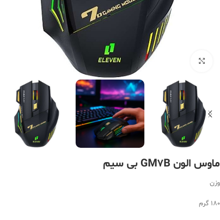
بزرگنمایی تصویر
ماوس الون GM7B بی سیم
وزن
۱۸۰ گرم