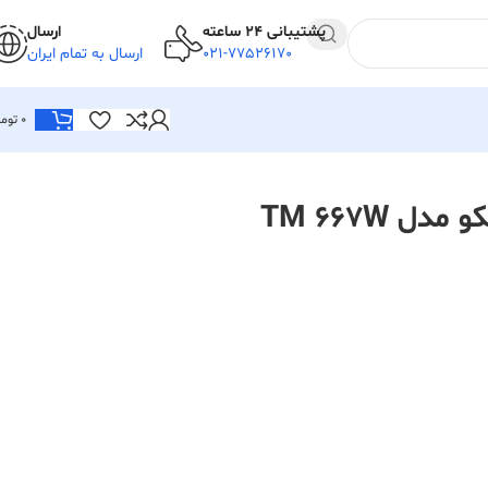
پشتیبانی 24 ساعته
ارسال
021-77526170
ارسال به تمام ایران
0
توما
 TM 667W