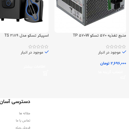
منبع تغذیه 570 تسکو TP 570W
اسپیکر تسکو مدل TS 2189
موجود در انبار
موجود در انبار
2,696,000
تومان
اطلاعات بیشتر
انتخاب گزینه ها
دسترسی آسان
مقاله ها
تماس با ما
فروش ویژه