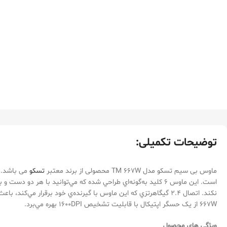
توضیحات تکمیلی:
ماوس بی سیم تسکو مدل TM 667W محصولی از برند معتبر
تسکو
667W از يک حسگر اپتيکال با قابليت تشخيص 1600DPI بهره مي‌برد.
ویژگی های محصول