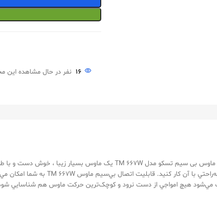
16
نفر در حال مشاهده این 
می باشد. ماوس بی سیم تسکو مدل TM 667W يک ماوس بسيار ز
است. اين ماوس 6 کليد به‌گونه‌اي طراحي شده 