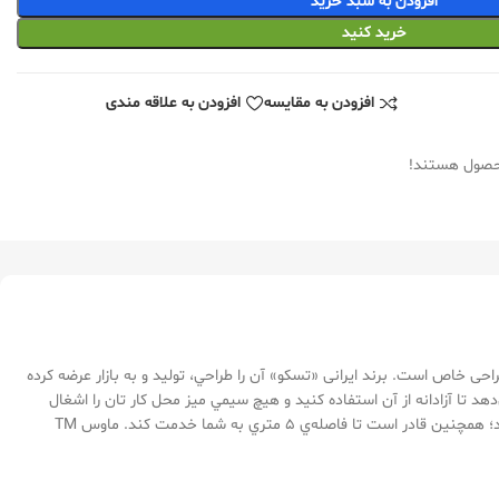
افزودن به سبد خرید
خرید کنید
افزودن به مقایسه
افزودن به علاقه مندی
محصول هستند!
يبا ، خوش ‌دست و با طراحی خاص است. برند ایرانی «تسکو» آن را طراحي، توليد و به بازار عرضه کرده
که مي‌توانيد با هر دو دست و به‌راحتي با آن کار کنيد. قابليت اتصال بي‌سيم ماوس TM 667W به شما امکان مي‌دهد تا آزادانه از آن استفاده کنيد و هيچ سيمي ميز محل کار تان را اشغال
نکند. اتصال 2.4 گيگاهرتزي‌ که اين ماوس با گيرنده‌ي خود برقرار مي‌کند، باعث مي‌شود هيچ امواجي از دست نرود و کوچک‌ترين حرکت ماوس هم شناسايي شود؛ همچنين قادر است تا فاصله‌ي 5 متري به شما خدمت کند. ماوس TM