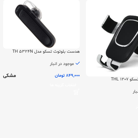
هدست بلوتوث تسکو مدل TH 5324N
موجود در انبار
مشکی
849,000
تومان
120 THL
انتخاب گزینه ها
بار
ر