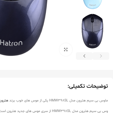
بزرگنمایی تصویر
توضیحات تکمیلی:
ماوس بی سیم هترون مدل HMW398SL یکی از موس های خوب برند
هترون