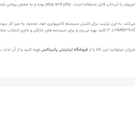
کامپیوتر متصل می‌شود و بدون نیاز به نصب درایور خاصی، پس 
هرتز است و تا ۱۰ متر مسافت را پشتیبانی می‌کند. به این ترتیب برای کنترل سیستم کامپیوتری خود، محد
موس بی سیم هترون با تمامی سیستم‌ عامل‌های رایج سازگاری دارد. ماوس HMW398SL از ۳ کلید بهره می‌برد 
یزان میتوانید این کالا را از
فروشگاه اینترنتی پانیباکس
تهیه کنید و از آن لذت بب