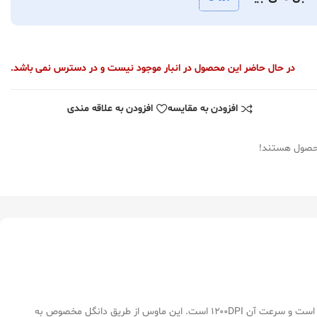
در حال حاضر این محصول در انبار موجود نیست و در دسترس نمی باشد.
افزودن به مقایسه
افزودن به علاقه مندی
محصول هستند!
وس بی سیم هترون مدل HMW398SL از سری موس های جدید هترون است که بی صدا و بسیار خوش‌ ساخت است. این ماوس دارای حسگری از نوع اپتیکال است و سرعت آن ۱۲۰۰DPI است. این ماوس از طریق دانگل مخصوص به