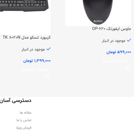
ماوس ایفورتک OP-620
کیبورد تسکو مدل TK 8020N
موجود در انبار
موجود در انبار
599,000
تومان
1,399,000
تومان
انتخاب گزینه ها
انتخاب گزینه ها
دسترسی آسان
مقاله ها
تماس با ما
فروش ویژه