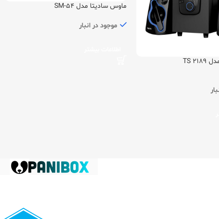
ماوس سادیتا مدل SM-54
موجود در انبار
اطلاعات بیشتر
TS 21
بار
ر