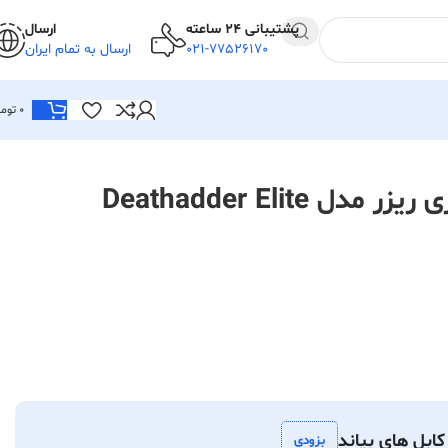
پشتیبانی 24 ساعته
ارسال
021-77526170
ارسال به تمام ایران
0
توما
Deathadder Elite
ابل های بیاند
بزودی