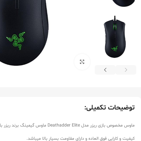
بزرگنمایی تصویر
توضیحات تکمیلی:
ماوس مخصوص بازی ریزر مدل Deathadder Elite ماوس گیمینگ برند ریزر با
کیفیت و کارایی فوق العاده و دارای مقاومت بسیار بالا میباشد.