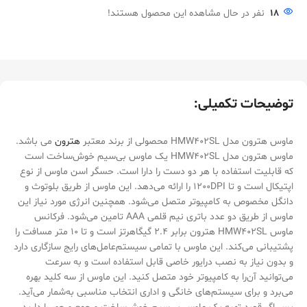
18
نفر در حال مشاهده این محصول هستند!
توضیحات تکمیلی:
ماوس هترون مدل HMW402SL محصولی از برند معتبر
هترون
می باشد.
ماوس هترون مدل HMW402SL یک ماوس بی‌سیم خوش‌ساخت است
که قابلیت استفاده با هر دو دست را دارا است. حسگر اسن ماوس از نوع
اپتیکال است و تا 1200DPI را ارائه می‌دهد. این ماوس از طریق بلوتوث و
دانگل مخصوص به کامپیوتر متصل می‌شود. همچنین انرژی مورد نیاز این
ماوس از طریق دو عدد باتری نیم قلمی AAA تامین می‌شود. فرکانس
ماوس HMW402SL هترون برابر 2.4 گیگاهرتز است و تا 10 متر مسافت را
پشتیبانی می‌کند. این ماوس با تمامی سیستم‌عامل‌های رایج سازگاری دارد
و بدون نیاز به نصب درایور خاصی قابل استفاده است و به سرعت
می‌توانید آن‌را به کامپیوتر خود متصل کنید. این ماوس از سه کلید بهره
می‌برد و برای سیستم‌های خانگی و اداری انتخاب مناسبی به‌شمار می‌آید.