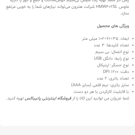
پس اگر قصد تهیه یک ماوس بی‌سیم خوش‌ساخت و جمع و جور را دارید
ماوس HMW402SL شرکت هترون می‌تواند نیازهای شما را به خوبی مرتفع
سازد.
ویژگی های محصول
ابعاد: 35×61×102 میلی متر
تعداد کلیدها: 3 عدد
نوع اتصال: بی سیم
نوع رابط: دانگل USB
نوع حسگر: اپتیکال
دقت: 1200 DPI
تعداد باتری: 2 عدد
سایز باتری: نیم قلمی (سایز AAA)
با قابلیت کارکردن با هر دو دست
شما عزیزان می توانید این کالا را از
فروشگاه اینترنتی
پانیباکس
تهیه کنید.