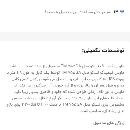
13
نفر در حال مشاهده این محصول هستند!
توضیحات تکمیلی:
ماوس گیمینگ تسکو مدل TM 755GA محصولی از برند
تسکو
می باشد.
ماوس گیمینگ تسکو مدل TM 755GA توسط یک کابل به طول 1.8 متر با
پورت USB به کامپیوتر، لپ تاپ و… متصل می شود. روکش کنفی کابل،
دوام و طول عمر آن را بالا برده و از گره خوردن آن جلوگیری می کند. این
ماوس با نور LED رنگی طراحی شده که جلوه و ظاهری بسیار زیبا دارد.
تعداد کلیدهای این ماوس 7 عدد و حسگر آن اپتیکال می باشد. ماوس
مخصوص بازی تسکو مدل TM 755GA با دقت 1200 تا 3200dpi برای بازی
های رایانه ای، مناسب است.
ویژگی های محصول