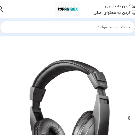
رد کردن به ناوبری
رد کردن به محتوای اصلی
خانه
هدست هدفون و هندزفری
هدست سیم دار