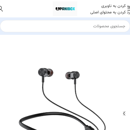
رد کردن به ناوبری
رد کردن به محتوای اصلی
خانه
هدست هدفون و هندزفری
هدست بلوتوث