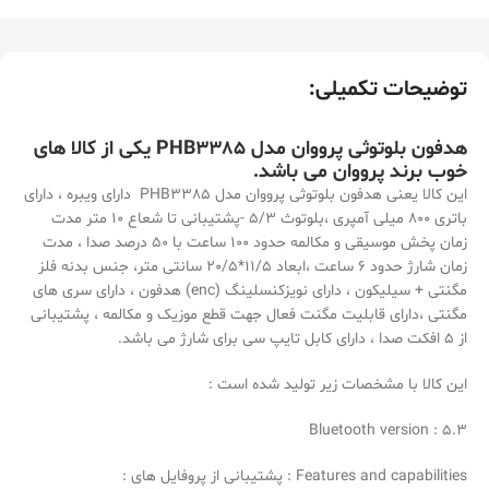
توضیحات تکمیلی:
هدفون بلوتوثی پرووان مدل PHB3385 یکی از کالا های
خوب برند
پرووان
می باشد.
این کالا یعنی هدفون بلوتوثی پرووان مدل PHB3385 دارای ویبره ، دارای
باتری 800 میلی آمپری ،بلوتوث 5/3 -پشتیبانی تا شعاع 10 متر مدت
زمان پخش موسیقی و مکالمه حدود 100 ساعت با 50 درصد صدا ، مدت
زمان شارژ حدود 6 ساعت ،ابعاد 11/5*20/5 سانتی متر، جنس بدنه فلز
مگنتی + سیلیکون ، دارای نویزکنسلینگ (enc) هدفون ، دارای سری های
مگنتی ،دارای قابلیت مگنت فعال جهت قطع موزیک و مکالمه ، پشتیبانی
از 5 افکت صدا ، دارای کابل تایپ سی برای شارژ می باشد.
این کالا با مشخصات زیر تولید شده است :
Bluetooth version : 5.3
Features and capabilities : پشتیبانی از پروفایل های :