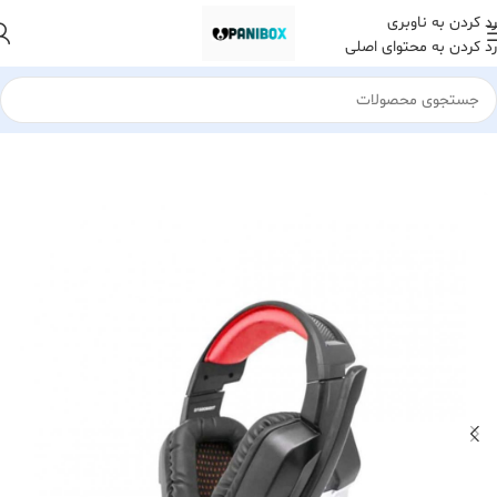
رد کردن به ناوبری
رد کردن به محتوای اصلی
خانه
هدست هدفون و هندزفری
هدست سیم دار