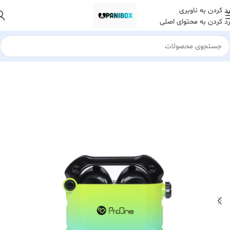
رد کردن به ناوبری
رد کردن به محتوای اصلی
خانه
هدست هدفون و هندزفری
هدست بلوتوث