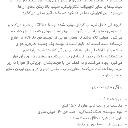
حالت برای تغییر زاویه قرارگیری، از دیگر ویژگی‌های آن است. کار کردن با
لپ‌تاپ‌ها یا سایر تجهیزات الکترونیکی، سبب بالا رفتن دمای آن‌ها
می‌شود. این افزایش دما بر عملکرد دستگاه تاثیر منفی می‌گذارد.
اگرچه فن داخل لپ‌تاپ گرمای تولید شده توسط «CPU» را خارج می‌کند و
تا حدودی دما را پایین می‌آورد، اما بهتر است هوایی که به داخل کشیده
می‌شود، هوایی تازه باشد نه همان هوایی که توسط فن «CPU» به خارج
فرستاده شده است. لذا لازم است تا توسط یک وسیله خارجی، هوای
خنک‌تر، از اطراف لپ‌تاپ به فضای زیر آن کشیده شود. پایه‌های
خنک‌کننده یا کول پدها فاصله‌ای بین لپ‌تاپ و سطحی که روی آن قرار
می‌گیرد ایجاد می‌کنند و به کمک فن یا فن‌هایشان، جریانی از هوا را به زیر
لپ‌تاپ‌ها هدایت می‌کنند. به‌این‌ترتیب نقش موثری در پایین آوردن دمای
لپ‌تاپ دارند.
ویژگی های محصول
وزن: 365 گرم
مناسب برای لپ تاپ های تا 15.6 اینچ
نوع سیستم خنک کنندگی: 1 عدد فن 140 میلی متری
طول عمر فن: حداقل 40000 ساعت
سرعت فن: 1000 دور بر دقیقه