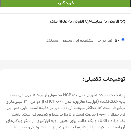
خرید کنید
افزودن به مقایسه
افزودن به علاقه مندی
50
نفر در حال مشاهده این محصول هستند!
توضیحات تکمیلی:
پایه خنک کننده هترون مدل HCP086 محصولی از برند
هترون
می باشد.
پایه خنک‌کننده (کول‌پد) هترون، مدل «HCP086» از دو فن 140 میلی‌متری
برخوردار است که حداکثر سرعت آن 1000 دور بر دقیقه است. طول عمر این
فن حداقل 40،000 ساعت است و کاملا بی‌صدا و کم‌مصرف است. داشتن
یک درگاه «USB» و یک حالت برای تغییر زاویه قرارگیری، از دیگر ویژگی‌های
آن است. کار کردن با لپ‌تاپ‌ها یا سایر تجهیزات الکترونیکی، سبب بالا