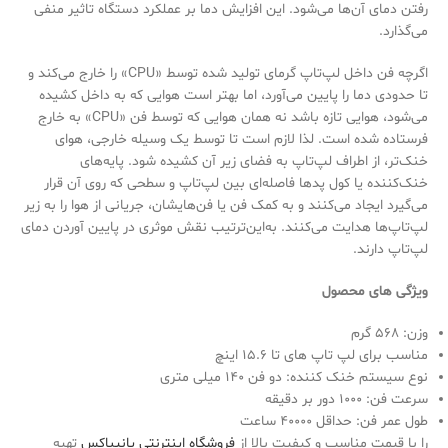
رفتن دمای آن‌ها می‌شود. این افزایش دما بر عملکرد دستگاه تاثیر منفی
می‌گذارد.
اگرچه فن داخل لپ‌تاپ گرمای تولید شده توسط «CPU» را خارج می‌کند و
تا حدودی دما را پایین می‌آورد، اما بهتر است هوایی که به داخل کشیده
می‌شود، هوایی تازه باشد نه همان هوایی که توسط فن «CPU» به خارج
فرستاده شده است. لذا لازم است تا توسط یک وسیله خارجی، هوای
خنک‌تر، از اطراف لپ‌تاپ به فضای زیر آن کشیده شود. پایه‌های
خنک‌کننده یا کول پدها فاصله‌ای بین لپ‌تاپ و سطحی که روی آن قرار
می‌گیرد ایجاد می‌کنند و به کمک فن یا فن‌هایشان، جریانی از هوا را به زیر
لپ‌تاپ‌ها هدایت می‌کنند. به‌این‌ترتیب نقش موثری در پایین آوردن دمای
لپ‌تاپ دارند.
ویژگی های محصول
وزن: 568 گرم
مناسب برای لپ تاپ های تا 15.6 اینچ
نوع سیستم خنک کننده: دو فن 140 میلی متری
سرعت فن: 1000 دور بر دقیقه
طول عمر فن: حداقل 40000 ساعت
را با قیمت مناسب و کیفیت بالا از
فروشگاه اینترنتی پانیباکس
تهیه