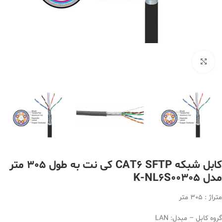
بزرگنمایی تصویر
کابل شبکه CAT6 SFTP کی نت به طول 305 متر
مدل K-NL6S00305
متراژ : 305 متر
گروه کابل – مبدل: LAN