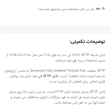
46
نفر در حال مشاهده این محصول هستند!
توضیحات تکمیلی:
کابل شبکه CAT6 SFTP کی نت به طول 305 متر مدل K-NL6S00305 از
سری محصولات برند
کی نت
میباشد.
SFTP مخفف Screened Fully shielded Twisted Pair به معنی “زوج‌های
به هم تابیده تماما غلافدار” است.
کابل SFTP
کی نت
دارای یک روکش
فلزی اضافی برای کاهش اثر پارازیت است.
کابل SFTP بسیار مشابه کابل FFTP است. به این ترتیب که زوج سیم
های تابیده شده هر کدام به طور جداگانه با فویل محافظت می شوند و
تمام آنها نیز به طور کلی محافظ دارند.