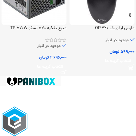
ماوس ایفورتک OP-620
منبع تغذیه 570 تسکو TP 570W
موجود در انبار
موجود در انبار
599,000
تومان
2,696,000
تومان
انتخاب گزینه ها
انتخاب گزینه ها