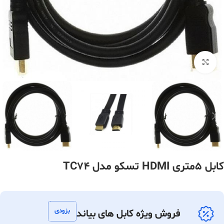
بزرگنمایی تصویر
کابل 5متری HDMI تسکو مدل TC74
بزودی
فروش ویژه کابل های بیاند