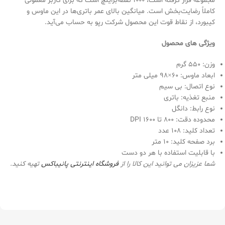
مجموعه قرار گرفته است، 1000 نقطه‌براینچ است که برای کاربر معمولی
کاملاً رضایت‌بخش است. میانگین بالای عمر باتری‌ها در این ماوس و
کیبورد، از نقاط قوت این محصول شرکت رپو به حساب می‌آید.
ویژگی های محصول
وزن: 550 گرم
ابعاد ماوس: 60×98 میلی متر
نوع اتصال: بی سیم
منبع تغذیه: باتری
نوع رابط: دانگل
محدوده دقت: 800 تا 1600 DPI
تعداد کلید: 108 عدد
برد صفحه کلید: 10 متر
با قابلیت استفاده با هر دو دست
شما عزیزان می توانید این کالا را از
فروشگاه اینترنتی
پانیباکس
تهیه کنید.