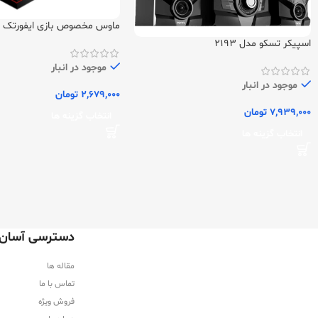
ماوس مخصوص بازی ایفورتک V8M
اسپیکر تسکو مدل 2193
موجود در انبار
موجود در انبار
2,679,000
تومان
7,939,000
تومان
انتخاب گزینه ها
انتخاب گزینه ها
دسترسی آسان
مقاله ها
تماس با ما
فروش ویژه