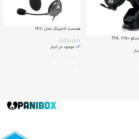
هدست لاجیتک مدل H111
125 THL
موجود در انبار
بار
اطلاعات بیشتر
ر