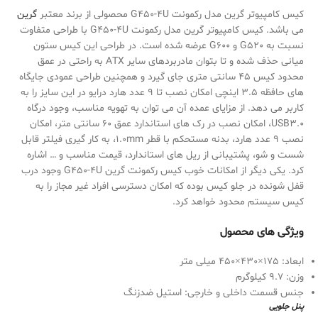
کیس کامپیوتر گرین مدل رکمونت G450-4U محصولی از برند معتبر
گرین
می باشد. کیس کامپیوتر گرین مدل رکمونت G450-4U با طراحی متفاوت
نسبت به G520 و G600 عرضه شده است. در طراحی این کیس ستون
میانی حذف شده و تا بتوان مادربردهای سایر ATX به راحتی در عمق
محدود کیس 45 سانتی متری جای گیرد و همچنین طراحی عمودی جایگاه
های حافظه 3.5 اینچی امکان نصب تا 9 عدد هارد درایو در این سایز را به
کاربر می دهد. از مزایای عمده آن می توان به تهویه مناسب، وجود درگاه
USB3.0، امکان نصب در رک های استاندارد عمق 60 سانتی متر، امکان
نصب 9 عدد هارد، بدنه مستحکم با قطر 1.0mm، به کار گیری فیلتر قابل
شست و شو، پشتیبانی از ریل های استاندارد، قیمت مناسب و … اشاره
کرد. یکی دیگر از امکانات خوب کیس رکمونت گرین G450-4U وجود درب
قفل شونده در جلو کیس بوده که امکان دسترسی افراد غیر مجاز را به
کیس سیستم محدود خواهد کرد.
ویژگی های محصول
ابعاد: 175×430×450 میلی متر
وزن: 9.7 کیلوگرم
جنس قسمت داخلی و خارجی: استیل ضدزنگ
پنل جلویی