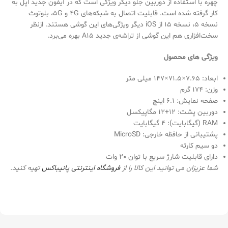
چهره با استفاده از دوربین جلو دیگر ویژگی است که در آیفون جدید اپل به
کار گرفته شده است. قابلیت اتصال به شبکه­‌های 4G و 5G، بلوتوث
نسخه‌ 5، نسخه­‌ 15 از iOS دیگر ویژگی‌های این گوشی هستند. ازنظر
سخت‌‌افزاری هم این گوشی از تراشه­‌ی جدید A15 بهره می‌برد.
ویژگی های محصول
ابعاد: 7.65×71.5×147 میلی متر
وزن: 174 گرم
صفحه نمایش: 6.1 اینچ
دوربین پشت: 12+12 مگاپیکسل
RAM (گیگابایت): 4 گیگابایت
پشتیبانی از حافظه خارجی: MicroSD
دو سیم کارته
دارای قابلیت شارژ سریع با توان 20 وات
شما عزیزان می توانید این کالا را از
فروشگاه اینترنتی
پانیباکس
تهیه کنید.