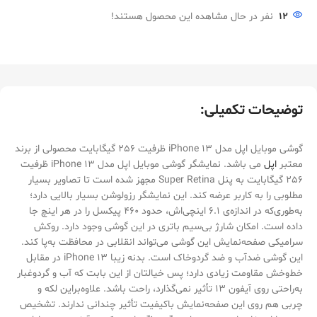
12
نفر در حال مشاهده این محصول هستند!
توضیحات تکمیلی:
گوشی موبایل اپل مدل iPhone 13 ظرفیت 256 گیگابایت محصولی از برند
معتبر
اپل
می باشد. نمایشگر گوشی موبایل اپل مدل iPhone 13 ظرفیت
256 گیگابایت به پنل Super Retina مجهز ‌شده است تا تصاویر بسیار
مطلوبی را به کاربر عرضه کند. این نمایشگر رزولوشن بسیار بالایی دارد؛
به‌طوری‌که در اندازه­‌ی 6.1 اینچی‌اش، حدود 460 پیکسل را در هر اینچ جا
داده است. امکان شارژ بی‌‌سیم باتری در این گوشی وجود دارد. روکش
سرامیکی صفحه‌نمایش این گوشی می‌تواند انقلابی در محافظت به‌پا کند.
این گوشی ضدآب و ضد گردوخاک است. بدنه­ زیبا iPhone 13 در مقابل
خط‌‌وخش مقاومت زیادی دارد؛ پس خیالتان از این بابت که آب و گردوغبار
به‌‌راحتی روی آیفون 13 تأثیر نمی‌‌گذارد، راحت باشد. علاوه‌براین لکه و
چربی هم روی این صفحه‌نمایش باکیفیت تأثیر چندانی ندارند. تشخیص